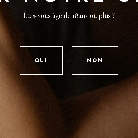
Êtes-vous âgé de 18ans ou plus ?
OUI
NON
SAVOIR FAIRE
PRODUITS
LA BRASSERIE
LES BIÈRES
LA DISTILLERIE
LES CIDRES
LES SOFTS