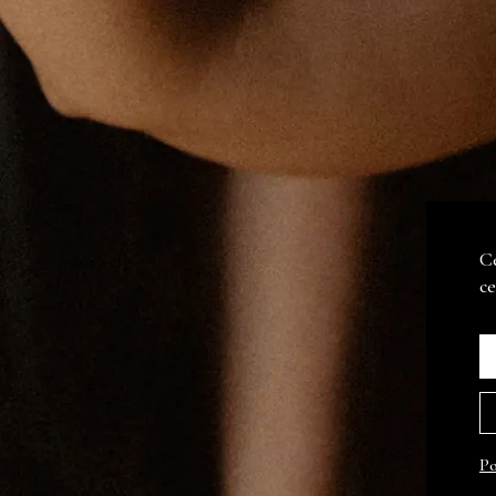
LES SPIRITUEUX
Ce
 D'ALCOOL EST DANGEREUX POUR LA SANTÉ, À CONSOMMER AVEC MODÉRAT
ce
SAVOIR FAIRE
Po