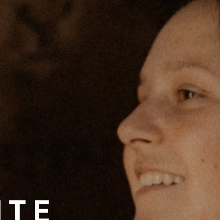
E
ITE