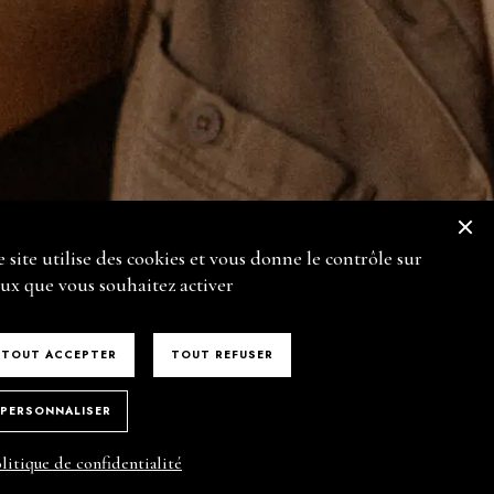
BLOG
CONTACT
ESPACE PRO
X
M
 site utilise des cookies et vous donne le contrôle sur
ION.
MENTIONS LEGALES
/
POLITIQUE DE CONFIDENTIALITE
ux que vous souhaitez activer
TOUT ACCEPTER
TOUT REFUSER
PERSONNALISER
litique de confidentialité