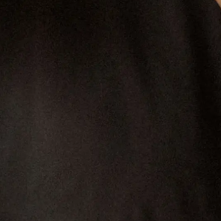
CONTACT@BRASSERIE-VEYRAT.COM
DESIGN
JOHAN VEYRAT
/ DEV
JULIEN COLSON
©2025 BRASSERIE VEYRAT, TOUS DROITS RÉSERVÉS.
L'ABUS