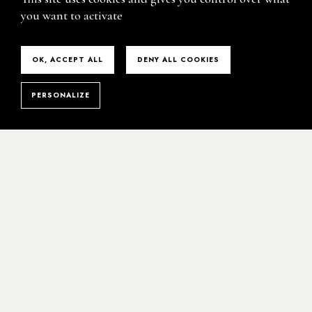
L'ABUS D'ALCOOL EST DANGEREUX POUR LA SANTÉ, À
you want to activate
CONSOMMER AVEC MODÉRATION.
MENTIONS LEGALES
/
POLITIQUE DE CONFIDENTIALITE
OK, ACCEPT ALL
DENY ALL COOKIES
PERSONALIZE
BIENVENUE
SUR NOTRE SITE